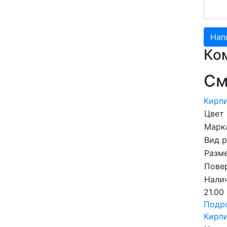
Ко
См
Кирпи
Цвет
Марка
Вид 
Разме
Пове
Налич
21.00
Подр
Кирпи