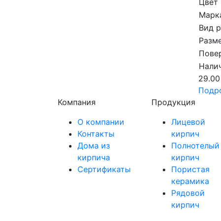
Цвет
Марка
Вид 
Разме
Пове
Налич
29.00
Подр
Компания
Продукция
О компании
Лицевой
Контакты
кирпич
Дома из
Полнотелый
кирпича
кирпич
Сертификаты
Пористая
керамика
Рядовой
кирпич