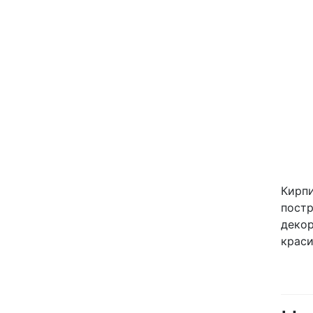
Кирпи
постр
декор
краси