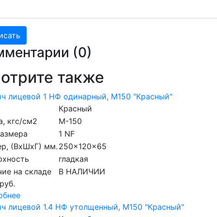
мментарии (
0
)
отрите также
ч лицевой 1 НФ одинарный, M150 "Красный"
Красный
, кгс/см2
M-150
размера
1 NF
р, (ВхШхГ) мм.
250x120x65
рхность
гладкая
ие на складе
В НАЛИЧИИ
 руб.
обнее
ч лицевой 1.4 НФ утолщенный, M150 "Красный"