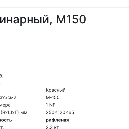
динарный, M150
б.
ь
Красный
кгс/см2
M-150
мера
1 NF
 (ВхШхГ) мм.
250x120x65
ность
рифленая
г.
2.3 кг.