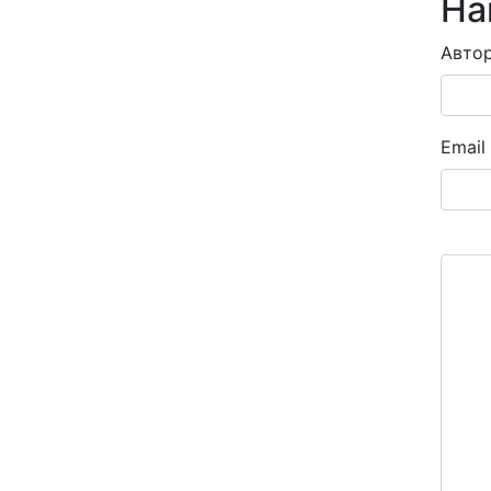
На
Авто
Email