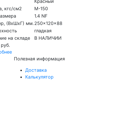
Красный
, кгс/см2
M-150
размера
1.4 NF
р, (ВхШхГ) мм.
250x120x88
рхность
гладкая
ие на складе
В НАЛИЧИИ
 руб.
обнее
Полезная информация
Доставка
Калькулятор