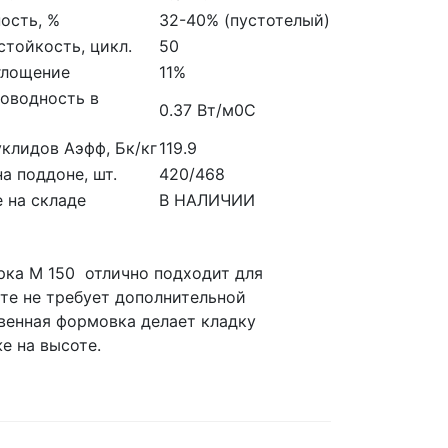
ость, %
32-40% (пустотелый)
тойкость, цикл.
50
глощение
11%
оводность в
0.37 Вт/м0С
клидов Аэфф, Бк/кг
119.9
на поддоне, шт.
420/468
 на складе
В НАЛИЧИИ
рка М 150 отлично подходит для
те не требует дополнительной
венная формовка делает кладку
е на высоте.