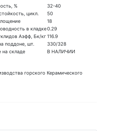
ость, %
32-40
тойкость, цикл.
50
глощение
18
оводность в кладке
0.29
клидов Аэфф, Бк/кг
116.9
на поддоне, шт.
330/328
 на складе
В НАЛИЧИИ
изводства горского Керамического