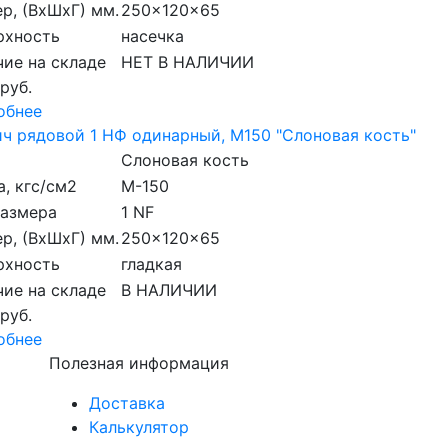
р, (ВхШхГ) мм.
250x120x65
рхность
насечка
ие на складе
НЕТ В НАЛИЧИИ
 руб.
обнее
ч рядовой 1 НФ одинарный, М150 "Слоновая кость"
Слоновая кость
, кгс/см2
M-150
размера
1 NF
р, (ВхШхГ) мм.
250x120x65
рхность
гладкая
ие на складе
В НАЛИЧИИ
 руб.
обнее
Полезная информация
Доставка
Калькулятор