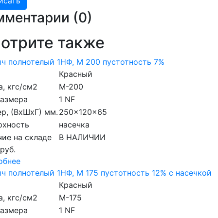
мментарии (
0
)
отрите также
ч полнотелый 1НФ, М 200 пустотность 7%
Красный
, кгс/см2
M-200
размера
1 NF
р, (ВхШхГ) мм.
250x120x65
рхность
насечка
ие на складе
В НАЛИЧИИ
 руб.
обнее
ч полнотелый 1НФ, М 175 пустотность 12% с насечкой
Красный
, кгс/см2
M-175
размера
1 NF