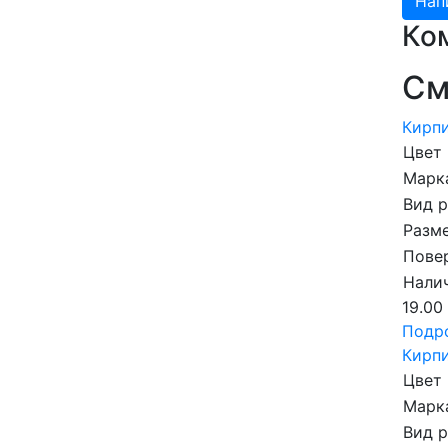
Ко
См
Кирпи
Цвет
Марка
Вид 
Разме
Пове
Налич
19.00
Подр
Кирпи
Цвет
Марка
Вид 