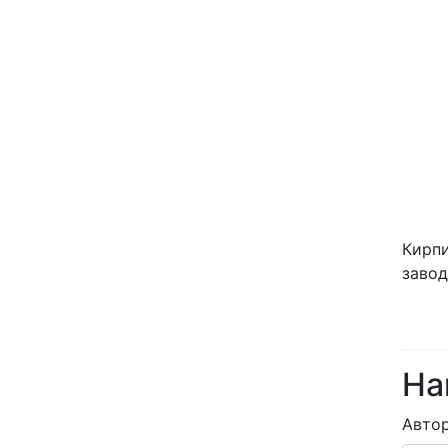
Кирпи
завод
На
Авто