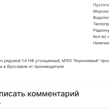
Пустотн
Морозос
Водопо
Теплопр
Радиону
Кол-во 
Наличие
ч рядовой 1.4 НФ утолщенный, М150 "Коричневый" про
а в Ярославле от производителя
писать комментарий
р