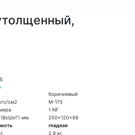
 утолщенный,
б.
ь
Коричневый
кгс/см2
M-175
мера
1 NF
 (ВхШхГ) мм.
250x120x88
ность
гладкая
г.
2.9 кг.